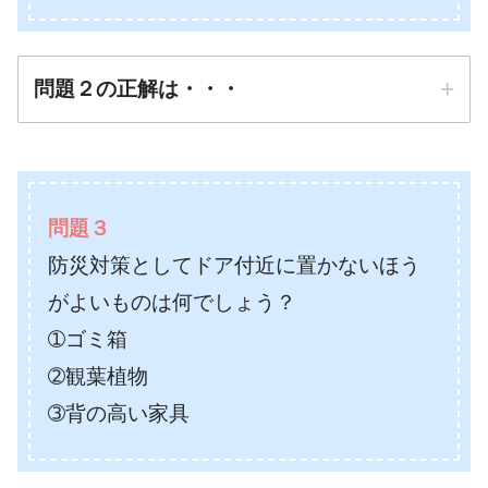
問題２の正解は・・・
正解は
➂１日３リットル
問題３
防災対策としてドア付近に置かないほう
防災先生
がよいものは何でしょう？
➀ゴミ箱
➁観葉植物
➂背の高い家具