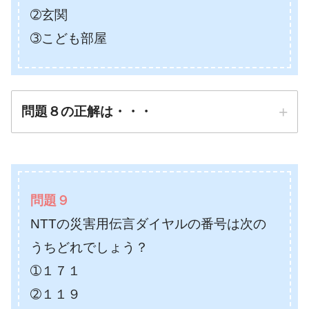
➁玄関
➂こども部屋
問題８の正解は・・・
正解は
➁玄関
問題９
NTTの災害用伝言ダイヤルの番号は次の
防災先生
うちどれでしょう？
➀１７１
➁１１９