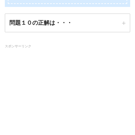
問題１０の正解は・・・
スポンサーリンク
正解は
➂ハザードマップ
防災先生