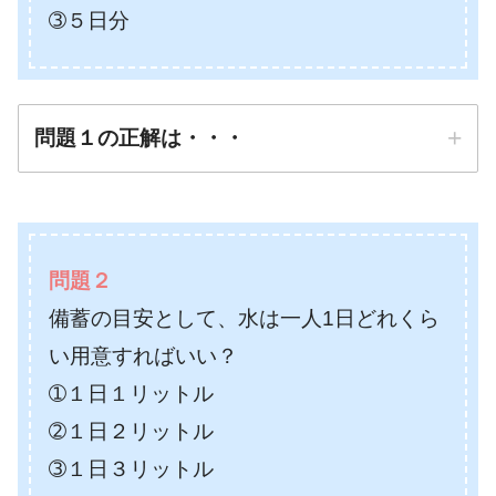
➂５日分
問題１の正解は・・・
正解は
➁３日分（可能であれば
問題２
７日分）
備蓄の目安として、水は一人1日どれくら
防災先生
い用意すればいい？
➀１日１リットル
➁１日２リットル
➂１日３リットル