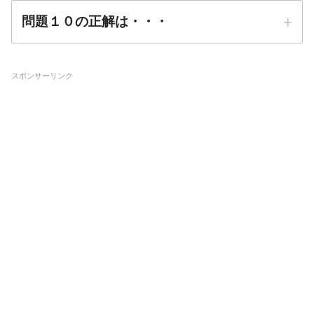
問題１０の正解は・・・
スポンサーリンク
正解は
➀屋外に出ない
防災先生