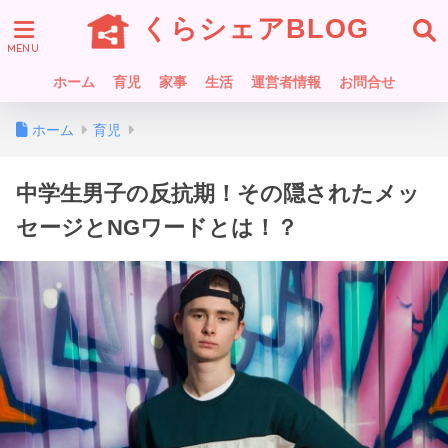
くらシェアBLOG
ホーム
育児
家事
生活
運営者情報
お問合せ
ホーム
育児
中学生男子の反抗期！その隠されたメッ
セージとNGワードとは！？